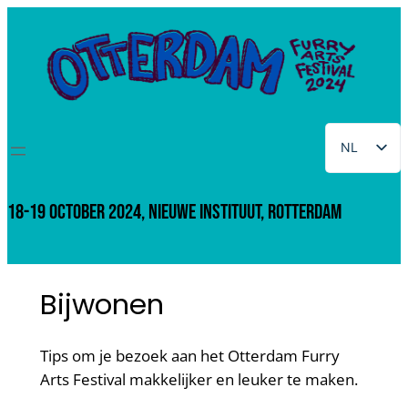
Ga
naar
de
inhoud
NL
EN
18-19 October 2024, NIeuwe Instituut, Rotterdam
Bijwonen
Tips om je bezoek aan het Otterdam Furry
Arts Festival makkelijker en leuker te maken.